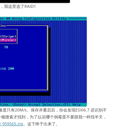
类型，我这里选了RAID1
度只有20M/s。保存并重启后，你会发现ESXI6.7 还识别不
一顿搜索才找到，为了以后哪个倒霉蛋不要跟我一样找半天，
1 959565.zip
。这下终于出来了。