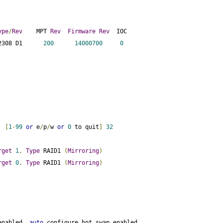
ype
/
Rev
    MPT 
Rev
Firmware
Rev
  IOC

2308 D1      
200
14000700
0
[
1
-
99
or
 e
/
p
/
w 
or
0
 to quit
]
32
rget
1
,
Type
 RAID1 
(
Mirroring
)
rget
0
,
Type
 RAID1 
(
Mirroring
)
enabled
,
auto