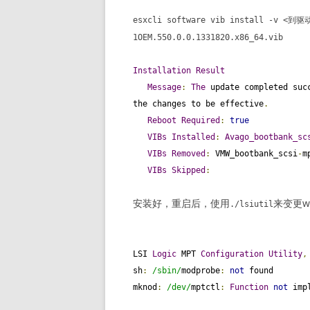
esxcli software vib install
-
v
<到驱
1OEM
.
550.0
.
0.1331820
.
x86_64
.
vib
Installation
Result
Message
:
The
 update completed suc
the changes to be effective
.
Reboot
Required
:
true
VIBs
Installed
:
Avago_bootbank_sc
VIBs
Removed
:
 VMW_bootbank_scsi
-
m
VIBs
Skipped
:
安装好，重启后，使用
来变更wr
./
lsiutil
LSI 
Logic
 MPT 
Configuration
Utility
,
sh
:
/sbin/
modprobe
:
not
 found

mknod
:
/dev/
mptctl
:
Function
not
 imp