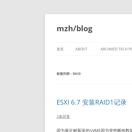
跳
至
正
mzh/blog
文
首页
ABOUT
ARCHIVED TECH P
VERY EARLY C CO
LANGUAGE
标签归档：
RAID
LINKERS PART 1
LINKERS PART 2
ESXI 6.7 安装RAID1记录
LINKERS PART 3
2条回复
LINKERS PART 4
LINKERS PART 5
因为最近树莓派的nVME因为突然断电数