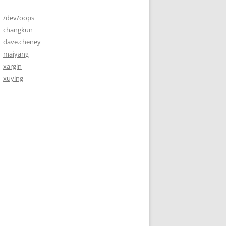
/dev/oops
changkun
dave.cheney
maiyang
xargin
xuying