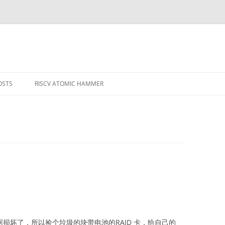
OSTS
RISCV ATOMIC HAMMER
MPILERS AND
据损坏了，所以捡个垃圾的块带电池的RAID 卡，给自己的