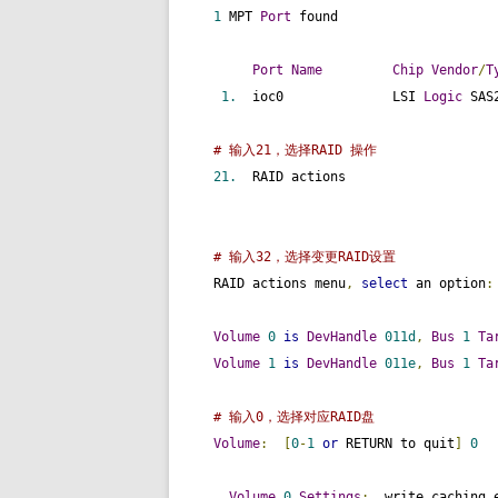
1
 MPT 
Port
 found

Port
Name
Chip
Vendor
/
T
1.
  ioc0              LSI 
Logic
 SAS
# 输入21，选择RAID 操作
21.
  RAID actions

# 输入32，选择变更RAID设置
RAID actions menu
,
select
 an option
:
Volume
0
is
DevHandle
011d
,
Bus
1
Ta
Volume
1
is
DevHandle
011e
,
Bus
1
Ta
# 输入0，选择对应RAID盘
Volume
:
[
0
-
1
or
 RETURN to quit
]
0
Volume
0
Settings
:
  write caching 