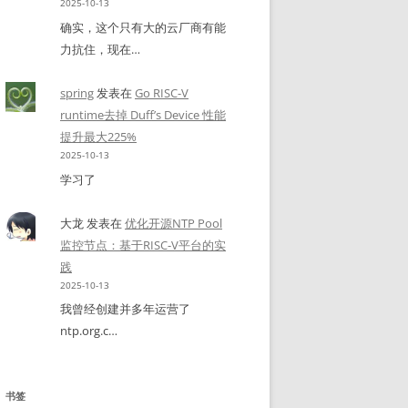
2025-10-13
确实，这个只有大的云厂商有能
力抗住，现在…
spring
发表在
Go RISC-V
runtime去掉 Duff’s Device 性能
提升最大225%
2025-10-13
学习了
大龙
发表在
优化开源NTP Pool
监控节点：基于RISC-V平台的实
践
2025-10-13
我曾经创建并多年运营了
ntp.org.c…
书签