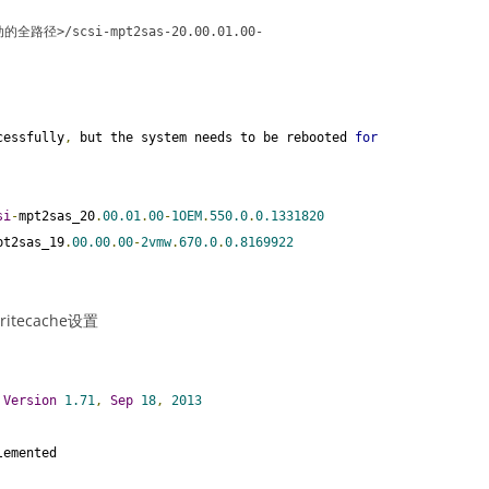
动的全路径>/
scsi
-
mpt2sas
-
20.00
.
01.00
-
cessfully
,
 but the system needs to be rebooted 
for
si
-
mpt2sas_20
.
00.01
.
00
-
1OEM
.
550.0
.
0.1331820
pt2sas_19
.
00.00
.
00
-
2vmw
.
670.0
.
0.8169922
itecache设置
Version
1.71
,
Sep
18
,
2013
lemented
