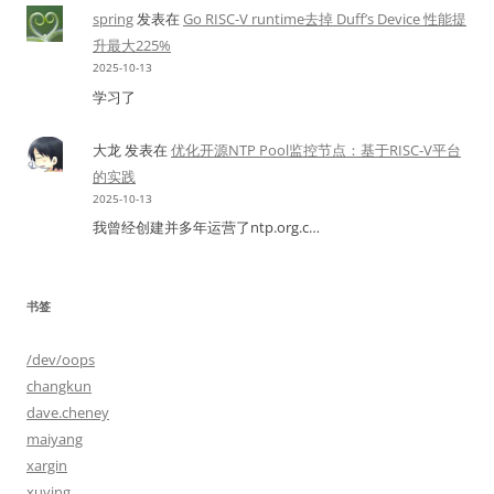
spring
发表在
Go RISC-V runtime去掉 Duff’s Device 性能提
升最大225%
2025-10-13
学习了
大龙
发表在
优化开源NTP Pool监控节点：基于RISC-V平台
的实践
2025-10-13
我曾经创建并多年运营了ntp.org.c…
书签
/dev/oops
changkun
dave.cheney
maiyang
xargin
xuying