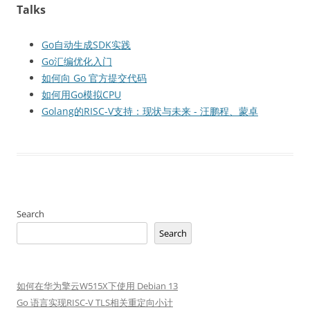
Talks
Go自动生成SDK实践
Go汇编优化入门
如何向 Go 官方提交代码
如何用Go模拟CPU
Golang的RISC-V支持：现状与未来 - 汪鹏程、蒙卓
Search
Search
如何在华为擎云W515X下使用 Debian 13
Go 语言实现RISC-V TLS相关重定向小计