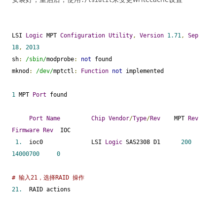
./
lsiutil
LSI 
Logic
 MPT 
Configuration
Utility
,
Version
1.71
,
Sep
18
,
2013
sh
:
/sbin/
modprobe
:
not
 found

mknod
:
/dev/
mptctl
:
Function
not
 implemented

1
 MPT 
Port
 found

Port
Name
Chip
Vendor
/
Type
/
Rev
    MPT 
Rev
Firmware
Rev
  IOC

1.
  ioc0              LSI 
Logic
 SAS2308 D1      
200
14000700
0
# 输入21，选择RAID 操作
21.
  RAID actions
