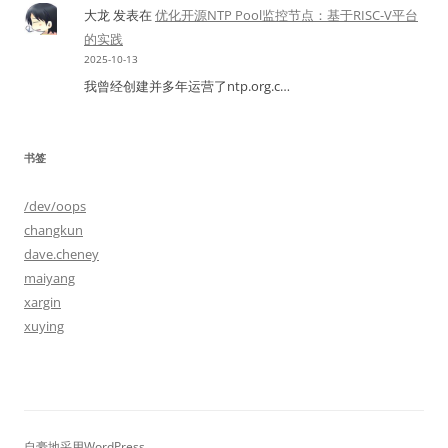
大龙
发表在
优化开源NTP Pool监控节点：基于RISC-V平台
的实践
2025-10-13
我曾经创建并多年运营了ntp.org.c…
书签
/dev/oops
changkun
dave.cheney
maiyang
xargin
xuying
自豪地采用WordPress