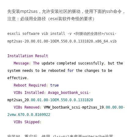
先安装mpt2sas，允许安装社区的驱动，使用下面的ssh命令，
注意：必须用全路径（esxi装软件奇怪的要求）
esxcli software vib install
-
v
<到驱动的全路径>/
scsi
-
mpt2sas
-
20.00
.
01.00
-
1OEM
.
550.0
.
0.1331820
.
x86_64
.
vib
Installation
Result
Message
:
The
 update completed successfully
,
 but the 
system needs to be rebooted 
for
 the changes to be 
effective
.
Reboot
Required
:
true
VIBs
Installed
:
Avago_bootbank_scsi
-
mpt2sas_20
.
00.01
.
00
-
1OEM
.
550.0
.
0.1331820
VIBs
Removed
:
 VMW_bootbank_scsi
-
mpt2sas_19
.
00.00
.
00
-
2vmw
.
670.0
.
0.8169922
VIBs
Skipped
:
安装好，重启后，使用
来变更writecache设置