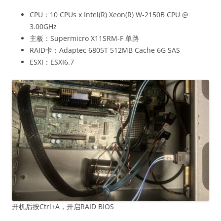
CPU：10 CPUs x Intel(R) Xeon(R) W-2150B CPU @
3.00GHz
主板：Supermicro X11SRM-F 单路
RAID卡：Adaptec 6805T 512MB Cache 6G SAS
ESXI：ESXI6.7
开机后按Ctrl+A，开启RAID BIOS