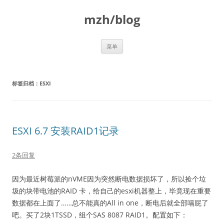
跳
至
mzh/blog
正
文
菜单
标签归档：
ESXI
ESXI 6.7 安装RAID1记录
2条回复
因为最近树莓派的nVME因为突然断电数据损坏了，所以捡个垃
圾的块带电池的RAID 卡，给自己的esxi机器整上，毕竟现在重要
数据都在上面了……总不能真的All in one，断电后就全部嗝屁了
吧。买了2块1TSSD，组个SAS 8087 RAID1。配置如下：