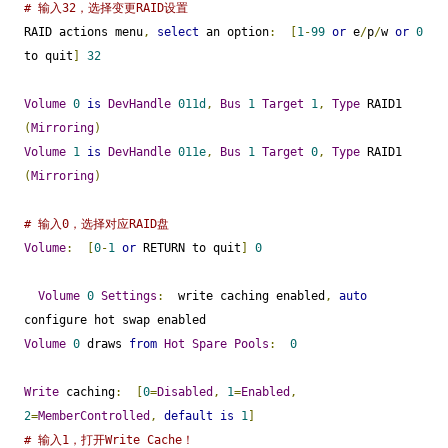
# 输入32，选择变更RAID设置
RAID actions menu
,
select
 an option
:
[
1
-
99
or
 e
/
p
/
w 
or
0
to quit
]
32
Volume
0
is
DevHandle
011d
,
Bus
1
Target
1
,
Type
 RAID1 
(
Mirroring
)
Volume
1
is
DevHandle
011e
,
Bus
1
Target
0
,
Type
 RAID1 
(
Mirroring
)
# 输入0，选择对应RAID盘
Volume
:
[
0
-
1
or
 RETURN to quit
]
0
Volume
0
Settings
:
  write caching enabled
,
auto
Volume
0
 draws 
from
Hot
Spare
Pools
:
0
Write
 caching
:
[
0
=
Disabled
,
1
=
Enabled
,
2
=
MemberControlled
,
default
is
1
]
# 输入1，打开Write Cache！