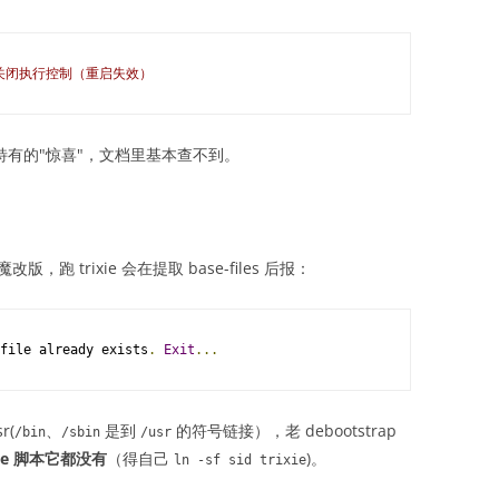
 关闭执行控制（重启失效）
有的"惊喜"，文档里基本查不到。
8 魔改版，跑 trixie 会在提取 base-files 后报：
file already exists
.
Exit
...
r(
、
是到
的符号链接），老 debootstrap
/
bin
/
sbin
/
usr
uite 脚本它都没有
（得自己
)。
ln
-
sf sid trixie