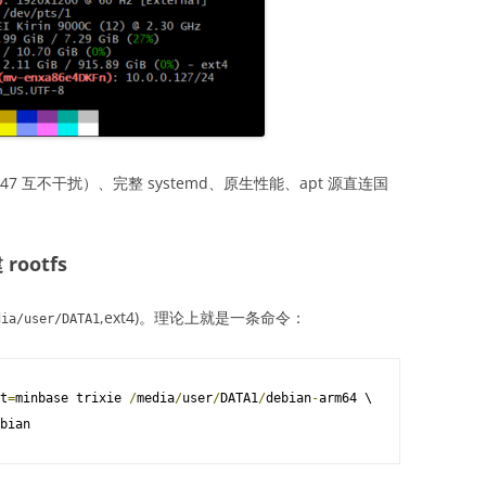
0.0.247 互不干扰）、完整 systemd、原生性能、apt 源直连国
rootfs
,ext4)。理论上就是一条命令：
dia/
user
/
DATA1
t
=
minbase trixie 
/
media
/
user
/
DATA1
/
debian
-
arm64 \

bian