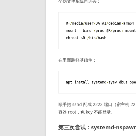
个伪文件系统再进去：
R
=/
media
/
user
/
DATA1
/
debian
-
arm64

mount 
--
bind 
/
proc $R
/
proc
;
 mount
chroot $R 
/
bin
/
bash
在里面装好基础件：
apt install systemd
-
sysv dbus ope
顺手把 sshd 配成 2222 端口（宿主机 22
容器 root，免 key 不能登录。
第三次尝试：systemd-nspaw