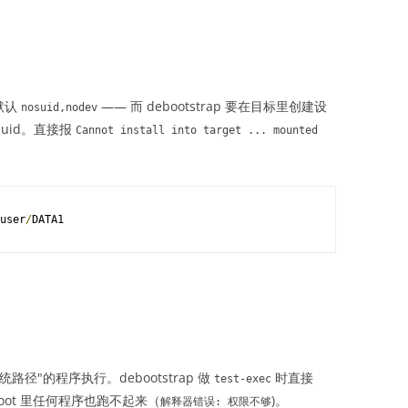
默认
—— 而 debootstrap 要在目标里创建设
nosuid
,
nodev
suid。直接报
Cannot
install
into
target
...
mounted
user
/
DATA1
系统路径"的程序执行。debootstrap 做
时直接
test
-
exec
oot 里任何程序也跑不起来（
)。
解释器错误:
权限不够