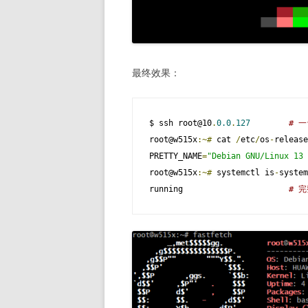
最终效果：
$ ssh root@10
.
0.0
.
127
# 一
root@w515x
:~#
 cat 
/
etc
/
os
-
release
PRETTY_NAME
=
"Debian GNU/Linux 13 
root@w515x
:~#
 systemctl is
-
system
running                      
# 完