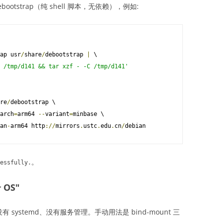
tstrap（纯 shell 脚本，无依赖），例如:
ap usr
/
share
/
debootstrap 
|
 \

 /tmp/d141 && tar xzf - -C /tmp/d141'
re
/
arch
=
arm64 
--
variant
=
minbase \

an
-
arm64 http
://
mirrors
.
ustc
.
edu
.
cn
/
debian
。
essfully
.
 OS"
有 systemd、没有服务管理。手动用法是 bind-mount 三