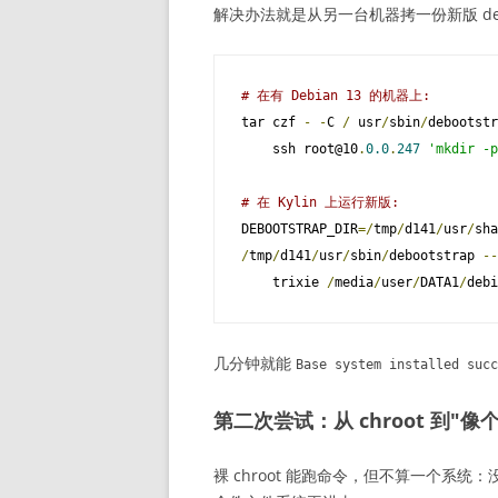
解决办法就是从另一台机器拷一份新版 deboo
# 在有 Debian 13 的机器上:
tar czf 
-
-
C 
/
 usr
/
sbin
/
debootstr
    ssh root@10
.
0.0
.
247
'mkdir -p
# 在 Kylin 上运行新版:
DEBOOTSTRAP_DIR
=/
tmp
/
d141
/
usr
/
sha
/
tmp
/
d141
/
usr
/
sbin
/
debootstrap 
--
    trixie 
/
media
/
user
/
DATA1
/
debi
几分钟就能
Base
system installed succ
第二次尝试：从 chroot 到"像个
裸 chroot 能跑命令，但不算一个系统：没