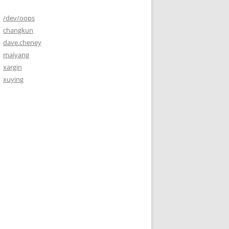
/dev/oops
changkun
dave.cheney
maiyang
xargin
xuying