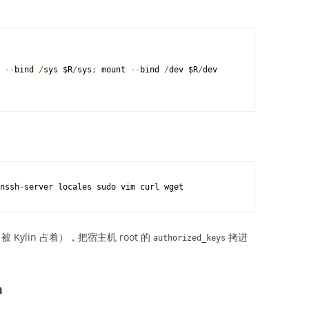
 
--
bind 
/
sys $R
/
sys
;
 mount 
--
bind 
/
dev $R
/
dev

nssh
-
server locales sudo vim curl wget
 被 Kylin 占着），把宿主机 root 的
拷进
authorized_keys
n