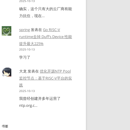
2025-10-13
确实，这个只有大的云厂商有能
力抗住，现在…
spring
发表在
Go RISC-V
runtime去掉 Duff’s Device 性能
提升最大225%
2025-10-13
学习了
大龙
发表在
优化开源NTP Pool
监控节点：基于RISC-V平台的实
践
2025-10-13
我曾经创建并多年运营了
ntp.org.c…
书签