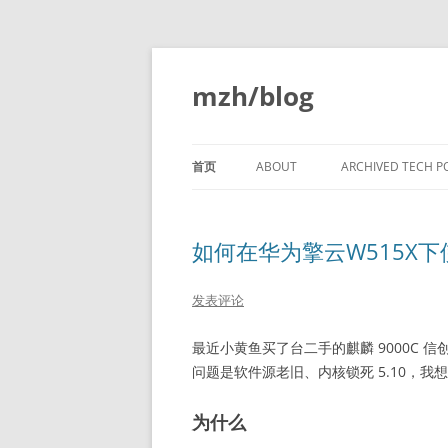
跳
至
正
mzh/blog
文
首页
ABOUT
ARCHIVED TECH P
VERY EARLY C CO
LANGUAGE
如何在华为擎云W515X下使用
LINKERS PART 1
发表评论
LINKERS PART 2
最近小黄鱼买了台二手的麒麟 9000C 信创台式
LINKERS PART 3
问题是软件源老旧、内核锁死 5.10，我想
LINKERS PART 4
为什么
LINKERS PART 5