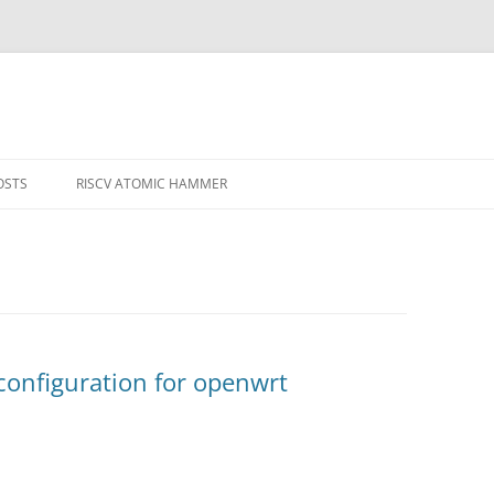
OSTS
RISCV ATOMIC HAMMER
MPILERS AND
configuration for openwrt