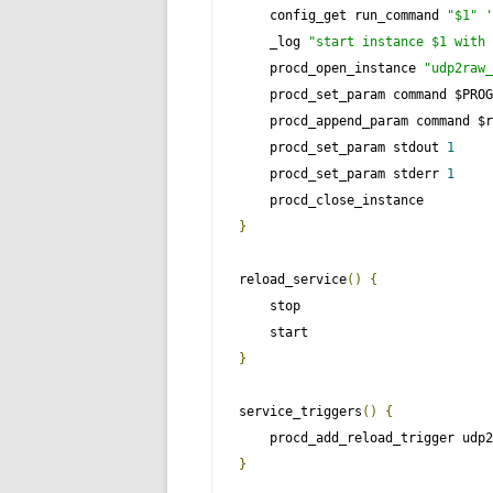
    config_get run_command 
"$1"
'
    _log 
"start instance $1 with 
    procd_open_instance 
"udp2raw_
    procd_set_param command $PROG

    procd_append_param command $r
    procd_set_param stdout 
1
    procd_set_param stderr 
1
}
reload_service
()
{
    stop

}
service_triggers
()
{
}