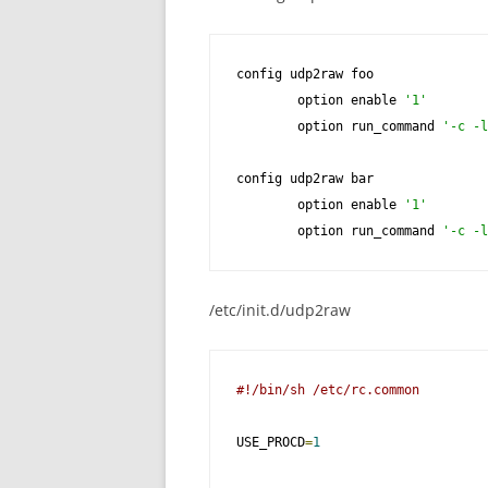
config udp2raw foo

        option enable 
'1'
        option run_command 
'-c -l
config udp2raw bar

        option enable 
'1'
        option run_command 
'-c -l
/etc/init.d/udp2raw
#!/bin/sh /etc/rc.common
USE_PROCD
=
1