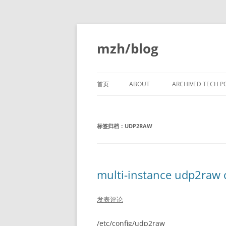
跳
至
正
mzh/blog
文
首页
ABOUT
ARCHIVED TECH P
VERY EARLY C CO
LANGUAGE
标签归档：
UDP2RAW
LINKERS PART 1
LINKERS PART 2
multi-instance udp2raw 
LINKERS PART 3
发表评论
LINKERS PART 4
LINKERS PART 5
/etc/config/udp2raw