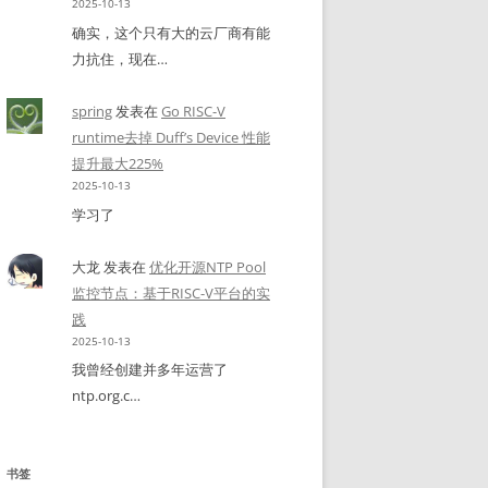
2025-10-13
确实，这个只有大的云厂商有能
力抗住，现在…
spring
发表在
Go RISC-V
runtime去掉 Duff’s Device 性能
提升最大225%
2025-10-13
学习了
大龙
发表在
优化开源NTP Pool
监控节点：基于RISC-V平台的实
践
2025-10-13
我曾经创建并多年运营了
ntp.org.c…
书签