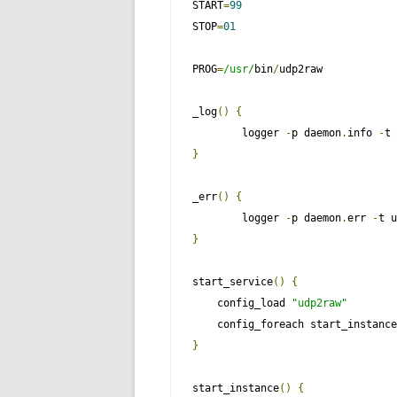
START
=
99
STOP
=
01
PROG
=
/usr/
bin
/
udp2raw

_log
()
{
        logger 
-
p daemon
.
info 
-
t 
}
_err
()
{
        logger 
-
p daemon
.
err 
-
t u
}
start_service
()
{
    config_load 
"udp2raw"
}
start_instance
()
{