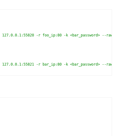
 127.0.0.1:55820 -r foo_ip:80 -k <bar_password> --raw-mode faket
 127.0.0.1:55821 -r bar_ip:80 -k <bar_password> --raw-mode faket