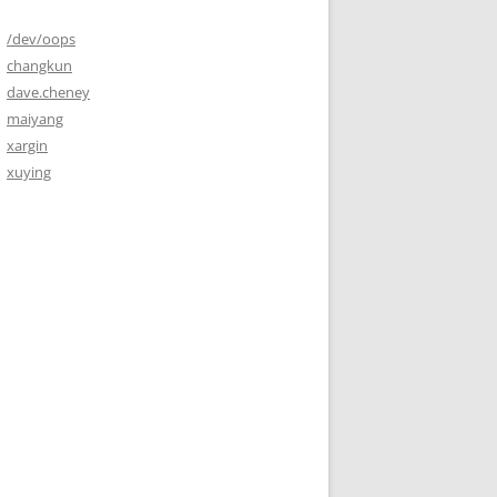
/dev/oops
changkun
dave.cheney
maiyang
xargin
xuying