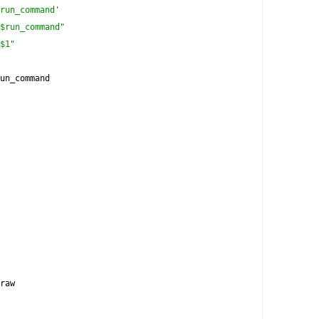
run_command'
$run_command"
$1"
un_command
