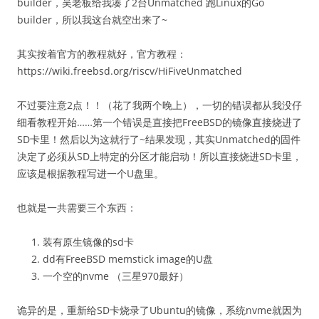
builder，吴老板给我凑了2台Unmatched 跑Linux的Go
builder，所以我这台就空出来了~
其实按着官方的教程就好，官方教程：
https://wiki.freebsd.org/riscv/HiFiveUnmatched
不过要注意2点！！（花了我两个晚上），一切的错误都从我没仔
细看教程开始……第一个错误是直接把FreeBSD的镜像直接烧进了
SD卡里！然后以为这就行了~结果发现，其实Unmatched的固件
决定了必须从SD上特定的分区才能启动！所以直接烧进SD卡里，
应该是根据教程写进一个U盘里。
也就是一共需要三个东西：
装有原生镜像的sd卡
dd有FreeBSD memstick image的U盘
一个空的nvme （三星970最好）
诡异的是，重新给SD卡烧录了Ubuntu的镜像，系统nvme就因为