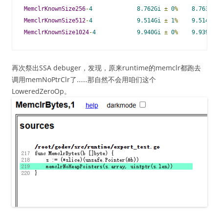
MemclrKnownSize256
-
4
8.762Gi
±
0
%
8.763Gi
MemclrKnownSize512
-
4
9.514Gi
±
1
%
9.514Gi
MemclrKnownSize1024
-
4
9.940Gi
±
0
%
9.939Gi
再次祭出SSA debuger，发现，原来runtime的memclr都跑去
调用memNoPtrClr了……那自然不会用咱们这个
LoweredZeroOp。