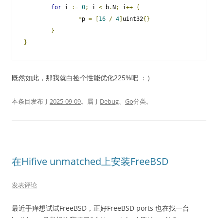
for
 i 
:=
0
;
 i 
<
 b
.
N
;
 i
++
{
*
p 
=
[
16
/
4
]
uint32
{}
}
}
既然如此，那我就白捡个性能优化225%吧 ：）
本条目发布于
2025-09-09
。属于
Debug
、
Go
分类。
在Hifive unmatched上安装FreeBSD
发表评论
最近手痒想试试FreeBSD，正好FreeBSD ports 也在找一台