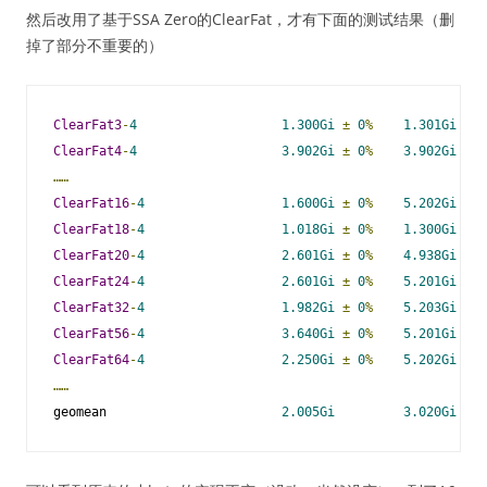
然后改用了基于SSA Zero的ClearFat，才有下面的测试结果（删
掉了部分不重要的）
ClearFat3
-
4
1.300Gi
±
0
%
1.301Gi
±
ClearFat4
-
4
3.902Gi
±
0
%
3.902Gi
±
……
ClearFat16
-
4
1.600Gi
±
0
%
5.202Gi
±
ClearFat18
-
4
1.018Gi
±
0
%
1.300Gi
±
ClearFat20
-
4
2.601Gi
±
0
%
4.938Gi
±
1
ClearFat24
-
4
2.601Gi
±
0
%
5.201Gi
±
ClearFat32
-
4
1.982Gi
±
0
%
5.203Gi
±
ClearFat56
-
4
3.640Gi
±
0
%
5.201Gi
±
ClearFat64
-
4
2.250Gi
±
0
%
5.202Gi
±
……
geomean                       
2.005Gi
3.020Gi