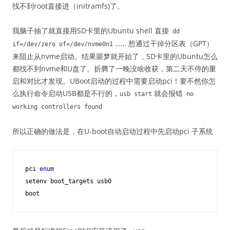
找不到root直接进（initramfs)了。
我脑子抽了就直接用SD卡里的Ubuntu shell 直接
dd
…… 想通过干掉分区表（GPT）
if
=
/dev/
zero
of
=
/dev/
nvme0n1
来阻止从nvme启动。结果噩梦就开始了，SD卡里的Ubuntu怎么
都找不到nvme和U盘了。折腾了一晚没啥收获，第二天不停的重
启和对比才发现。UBoot启动的过程中需要启动pci！要不然你怎
么执行命令启动USB都是不行的，
就会报错
usb start
no
working controllers found
所以正确的做法是，在U-boot自动启动过程中先启动pci 子系统
pci 
enum
setenv boot_targets usb0

boot