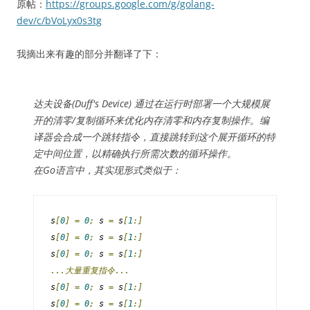
原帖：
https://groups.google.com/g/golang-
dev/c/bVoLyx0s3tg
我摘出来有趣的部分并翻译了下：
达夫设备(Duff's Device) 通过在运行时部署一个大规模展
开的清零/复制循环来优化内存清零和内存复制操作。编
译器会合成一个跳转指令，直接跳转到这个展开循环的特
定中间位置，以精确执行所需次数的循环操作。
在Go语言中，其实现形式类似于：
s
[
0
]
=
0
;
 s 
=
 s
[
1
:]
s
[
0
]
=
0
;
 s 
=
 s
[
1
:]
s
[
0
]
=
0
;
 s 
=
 s
[
1
:]
...大量重复指令...
s
[
0
]
=
0
;
 s 
=
 s
[
1
:]
s
[
0
]
=
0
;
 s 
=
 s
[
1
:]