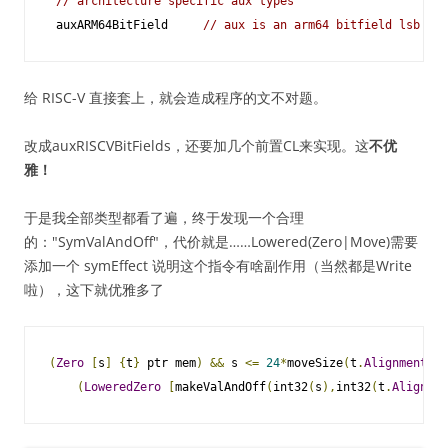
// architecture specific aux types
 auxARM64BitField     
// aux is an arm64 bitfield lsb and
给 RISC-V 直接套上，就会造成程序的文不对题。
改成auxRISCVBitFields，还要加几个前置CL来实现。这
不优
雅！
于是我全部类型都看了遍，终于发现一个合理
的："SymValAndOff"，代价就是……Lowered(Zero|Move)需要
添加一个 symEffect 说明这个指令有啥副作用（当然都是Write
啦），这下就优雅多了
(
Zero
[
s
]
{
t
}
 ptr mem
)
&&
 s 
<=
24
*
moveSize
(
t
.
Alignment
(),
(
LoweredZero
[
makeValAndOff
(
int32
(
s
),
int32
(
t
.
Alignmen