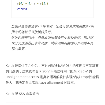
s
[
0
]
=
0
;
 s 
=
 s
[
1
:]
return
当编译器需要清零7个字节时，它会计算从末尾倒数第7条
指令的地址并直接跳转执行。
这听起来很巧妙，但每次调用都会产生额外开销。况且现
代分支预测器已非常高效，消除调用点的循环开销并不再
那么重要。
Keith 还提供了几个CL，不过ARM64/AMD64 的实现是不管对齐
的问题的，这就意味着 RISC-V 不能这样用（因为 RISC-V 的
unalignement access 是臭名昭著的软件实现/内核 trap/性能损
失大）我决定自己实现 type alignment 的版本。
Keith 版 SSA 非常简洁