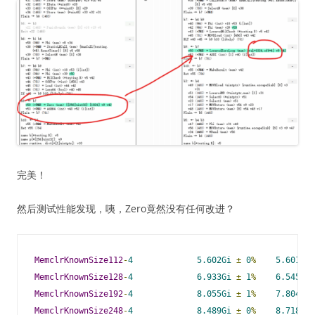
完美！
然后测试性能发现，咦，Zero竟然没有任何改进？
MemclrKnownSize112
-
4
5.602Gi
±
0
%
5.601Gi
MemclrKnownSize128
-
4
6.933Gi
±
1
%
6.545Gi
MemclrKnownSize192
-
4
8.055Gi
±
1
%
7.804Gi
MemclrKnownSize248
-
4
8.489Gi
±
0
%
8.718Gi