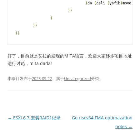
(
da 
(
celi 
(
yafib
(
movo si 
))
)
))
))
好了，目前就是艾拉的发现的MITA语言，欢迎大家移步项目地址
进行讨论，mita dada!
本条目发布于
2023-05-22
。属于
Uncategorized
分类。
文
←
ESXI 6.7 安装RAID1记录
Go riscv64 FMA optimazation
章
notes
→
导