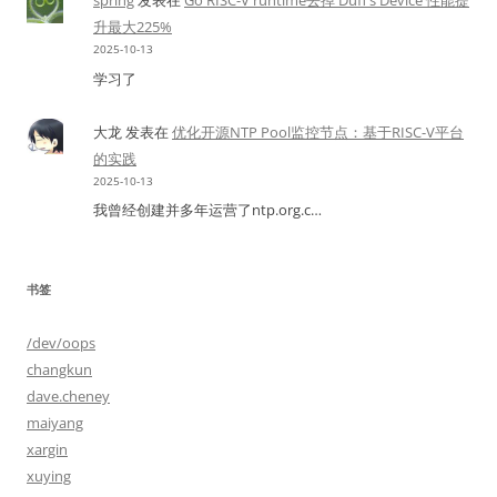
spring
发表在
Go RISC-V runtime去掉 Duff’s Device 性能提
升最大225%
2025-10-13
学习了
大龙
发表在
优化开源NTP Pool监控节点：基于RISC-V平台
的实践
2025-10-13
我曾经创建并多年运营了ntp.org.c…
书签
/dev/oops
changkun
dave.cheney
maiyang
xargin
xuying