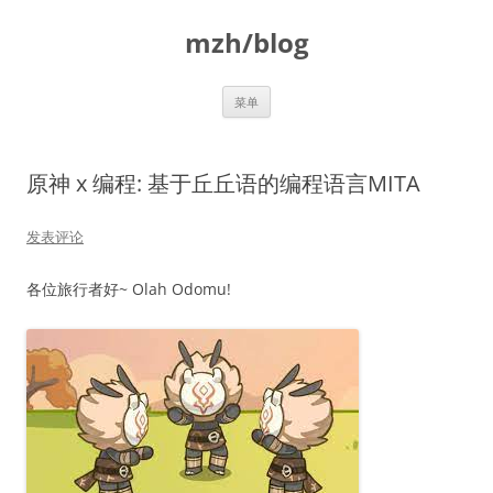
跳
至
mzh/blog
正
文
菜单
原神 x 编程: 基于丘丘语的编程语言MITA
发表评论
各位旅行者好~ Olah Odomu!