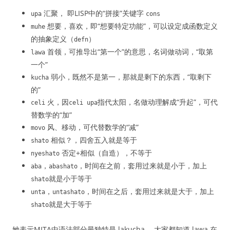
汇聚， 即LISP中的“拼接”关键字
upa
cons
想要，喜欢，即“想要特定功能”，可以设定成函数定义
muhe
的抽象定义（
）
defn
首领，可推导出“第一个”的意思，名词做动词，“取第
lawa
一个”
弱小，既然不是第一，那就是剩下的东西，“取剩下
kucha
的”
火，因
指代太阳，名做动理解成“升起”，可代
celi
celi upa
替数学的“加”
风、移动，可代替数学的“减”
movo
相似？，四舍五入就是等于
shato
否定+相似（自造），不等于
nyeshato
，
，时间在之前，套用过来就是小于，加上
aba
abashato
就是小于等于
shato
，
，时间在之后，套用过来就是大于，加上
unta
untashato
就是大于等于
shato
她表示MITA中语法部分最独特是 lakucha ，大家都知道 lawa 在