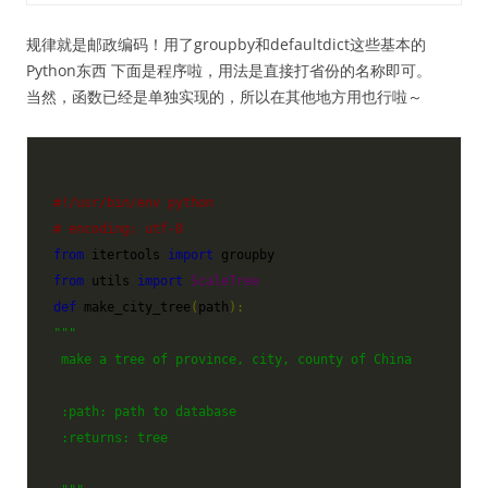
规律就是邮政编码！用了groupby和defaultdict这些基本的
Python东西 下面是程序啦，用法是直接打省份的名称即可。
当然，函数已经是单独实现的，所以在其他地方用也行啦～
#!/usr/bin/env python
# encoding: utf-8
from
 itertools 
import
from
 utils 
import
ScaleTree
def
make_city_tree
(
path
):