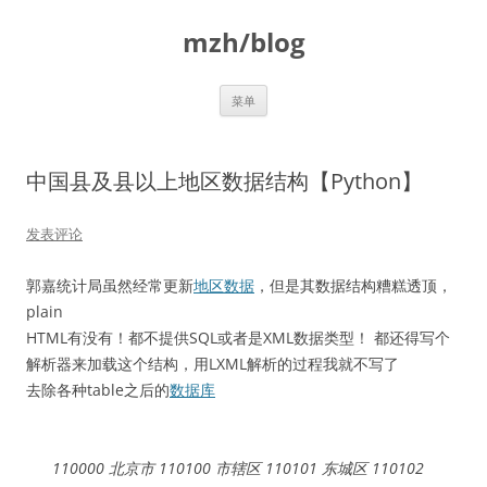
跳
至
mzh/blog
正
文
菜单
中国县及县以上地区数据结构【Python】
发表评论
郭嘉统计局虽然经常更新
地区数据
，但是其数据结构糟糕透顶，
plain
HTML有没有！都不提供SQL或者是XML数据类型！ 都还得写个
解析器来加载这个结构，用LXML解析的过程我就不写了
去除各种table之后的
数据库
110000 北京市 110100 市辖区 110101 东城区 110102