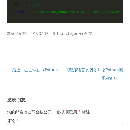
ct 
=
u
"
\u2004
"
print
u
"
\u2004\u2004\u2004
%s
\u2004\u2004
%s
─
\u2004
%s
"
%
(
c
本条目发布于
2013-07-13
。属于
Uncategorized
分类。
文
←
最近一些面试题（Python）
《程序语言的奥妙》之Python实
章
现–Part1
→
导
航
发表回复
您的邮箱地址不会被公开。
必填项已用
*
标注
评论
*