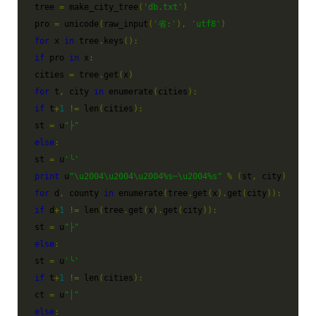
tree 
=
 make_city_tree
(
'db.txt'
)
pro 
=
 unicode
(
raw_input
(
'省:'
),
'utf8'
)
for
 x 
in
 tree
.
keys
():
if
 pro 
in
 x
:
cities 
=
 tree
.
get
(
x
)
for
 t
,
 city 
in
 enumerate
(
cities
):
if
 t
+
1
!=
 len
(
cities
):
st 
=
u
"├"
else
:
st 
=
u
'╰'
print
u
"
\u2004\u2004\u2004
%s
─
\u2004
%s
"
%
(
st
,
 city
)
for
 d
,
 county 
in
 enumerate
(
tree
.
get
(
x
)
.
get
(
city
)):
if
 d
+
1
!=
 len
(
tree
.
get
(
x
)
.
get
(
city
)):
st 
=
u
"├"
else
:
st 
=
u
'╰'
if
 t
+
1
!=
 len
(
cities
):
ct 
=
u
"│"
else
: