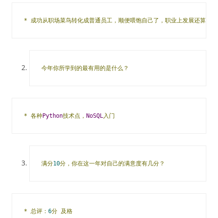
*
成功从职场菜鸟转化成普通员工，顺便喂饱自己了，职业上发展还算顺利
今年你所学到的最有用的是什么？
*
各种
Python
技术点，
NoSQL
入门
满分
10
分，你在这一年对自己的满意度有几分？
*
总评：
6
分
及格