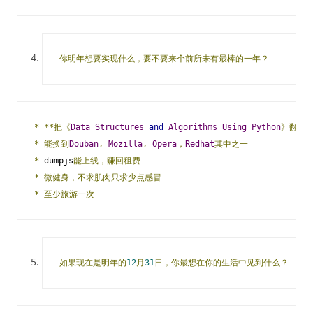
你明年想要实现什么，要不要来个前所未有最棒的一年？
*
**把《
Data
Structures
and
Algorithms
Using
Python
》翻译完
*
能换到
Douban
,
Mozilla
,
Opera
，
Redhat
其中之一
*
 dumpjs
能上线，赚回租费
*
微健身，不求肌肉只求少点感冒
*
至少旅游一次
如果现在是明年的
12
月
31
​日，你最想在你的生活中见到什么？