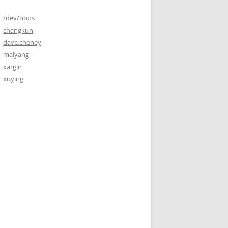
/dev/oops
changkun
dave.cheney
maiyang
xargin
xuying