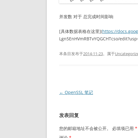
并发数 对于 总完成时间影响
[具体数据表格在这里](
https://docs.go
Lgn5EnHVmRBTvYQGCHTcso/edit?usp=
本条目发布于
2014-11-23
。属于
Uncategoriz
文
←
OpenSSL 笔记
章
导
发表回复
航
您的邮箱地址不会被公开。
必填项已用
*
评论
*