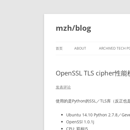
跳
至
正
mzh/blog
文
首页
ABOUT
ARCHIVED TECH P
VERY EARLY C CO
LANGUAGE
OpenSSL TLS cipher
LINKERS PART 1
发表评论
LINKERS PART 2
使用的是Python的SSL／TLS库（反正也是
LINKERS PART 3
Ubuntu 14.10 Python 2.7.8／Geve
LINKERS PART 4
OpenSSl 1.0.1j
LINKERS PART 5
CPU: 双核I5