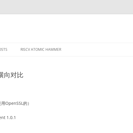
OSTS
RISCV ATOMIC HAMMER
MPILERS AND
性能横向对比
用OpenSSL的）
nt 1.0.1