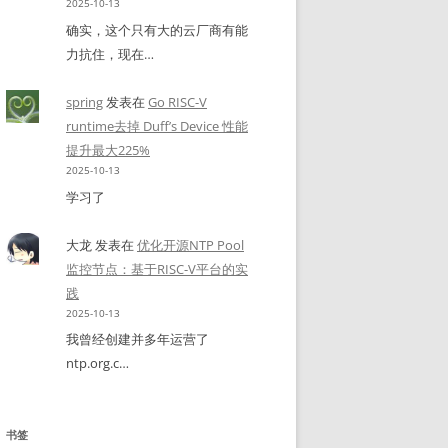
2025-10-13
确实，这个只有大的云厂商有能
力抗住，现在…
spring
发表在
Go RISC-V
runtime去掉 Duff’s Device 性能
提升最大225%
2025-10-13
学习了
大龙
发表在
优化开源NTP Pool
监控节点：基于RISC-V平台的实
践
2025-10-13
我曾经创建并多年运营了
ntp.org.c…
书签