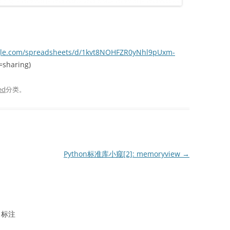
ogle.com/spreadsheets/d/1kvt8NOHFZR0yNhl9pUxm-
sharing)
ed
分类。
Python标准库小窥[2]: memoryview
→
标注