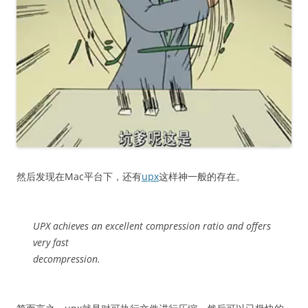
然后发现在Mac平台下，还有
upx
这样神一般的存在。
UPX achieves an excellent compression ratio and offers
very fast
decompression.