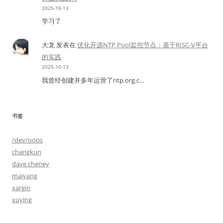
2025-10-13
学习了
大龙
发表在
优化开源NTP Pool监控节点：基于RISC-V平台
的实践
2025-10-13
我曾经创建并多年运营了ntp.org.c…
书签
/dev/oops
changkun
dave.cheney
maiyang
xargin
xuying