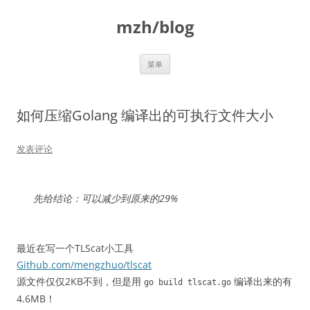
跳
至
mzh/blog
正
文
菜单
如何压缩Golang 编译出的可执行文件大小
发表评论
先给结论：可以减少到原来的29%
最近在写一个TLScat小工具
Github.com/mengzhuo/tlscat
源文件仅仅2KB不到，但是用
编译出来的有
go build tlscat
.
go
4.6MB！