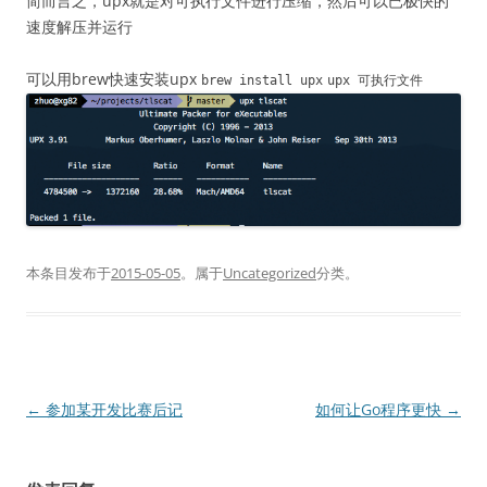
简而言之，upx就是对可执行文件进行压缩，然后可以已极快的
速度解压并运行
可以用brew快速安装upx
brew install upx
upx
可执行文件
本条目发布于
2015-05-05
。属于
Uncategorized
分类。
文
←
参加某开发比赛后记
如何让Go程序更快
→
章
导