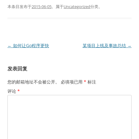
本条目发布于
2015-06-05
。属于
Uncategorized
分类。
文
←
如何让Go程序更快
某项目上线及事故总结
→
章
导
发表回复
航
您的邮箱地址不会被公开。
必填项已用
*
标注
评论
*