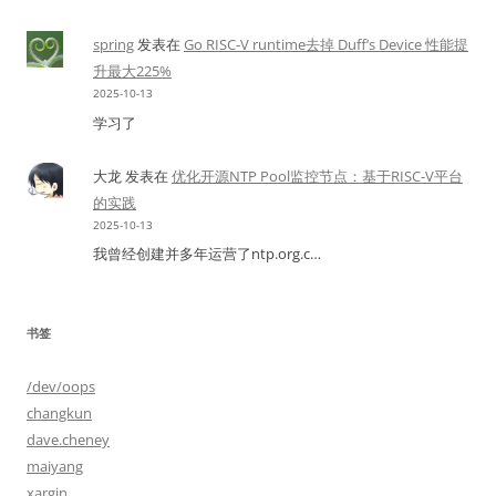
spring
发表在
Go RISC-V runtime去掉 Duff’s Device 性能提
升最大225%
2025-10-13
学习了
大龙
发表在
优化开源NTP Pool监控节点：基于RISC-V平台
的实践
2025-10-13
我曾经创建并多年运营了ntp.org.c…
书签
/dev/oops
changkun
dave.cheney
maiyang
xargin