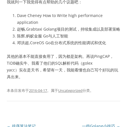
我就列一下我觉得有点帮助的几个议题吧：
Dave Cheney How to Write high performance
application
赵畅,Grabtaxi Golang项目的测试，持续集成以及部署策略
陈辉,蚂蚁金服 Go与人工智能
邓洪超,CoreOS Go在分布式系统的性能调试和优化
其他的基本不能直接食用了，因为都是架构。再说PingCAP，
TiDB确实牛、我看了他们的SQL解析代码（golex
yacc）实在是天书，希望有一天，我能看懂也自己写个好玩的玩
具出来。
本条目发布于
2016-04-17
。属于
Uncategorized
分类。
文
←
排序算法笔记
一些Golang小技巧
→