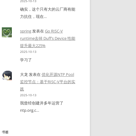
2025-10-13
确实，这个只有大的云厂商有能
力抗住，现在…
spring
发表在
Go RISC-V
runtime去掉 Duff’s Device 性能
提升最大225%
2025-10-13
学习了
大龙
发表在
优化开源NTP Pool
监控节点：基于RISC-V平台的实
践
2025-10-13
我曾经创建并多年运营了
ntp.org.c…
书签