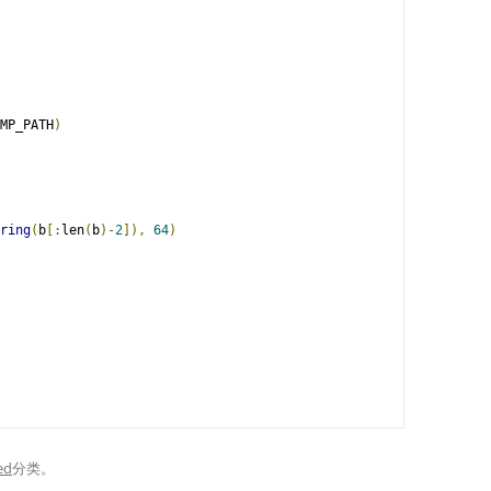
MP_PATH
)
ring
(
b
[:
len
(
b
)-
2
]),
64
)
ed
分类。