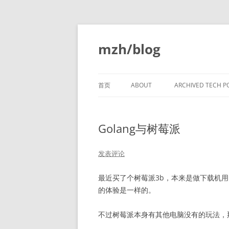
跳
至
正
mzh/blog
文
首页
ABOUT
ARCHIVED TECH P
VERY EARLY C CO
LANGUAGE
Golang与树莓派
LINKERS PART 1
发表评论
LINKERS PART 2
最近买了个树莓派3b，本来是做下载机
LINKERS PART 3
的体验是一样的。
LINKERS PART 4
不过树莓派本身有其他电脑没有的玩法，那就
LINKERS PART 5