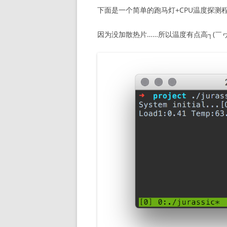
下面是一个简单的跑马灯+CPU温度探测
因为没加散热片……所以温度有点高┐(￣ヮ