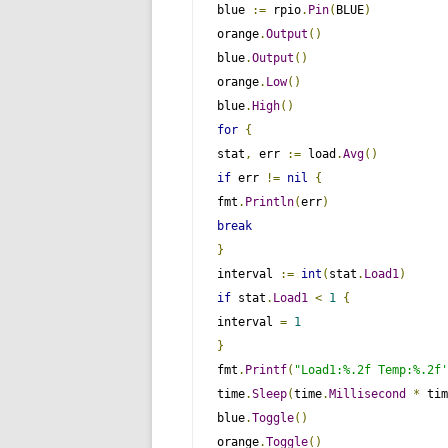
blue 
:=
 rpio
.
Pin
(
BLUE
)
orange
.
Output
()
blue
.
Output
()
orange
.
Low
()
blue
.
High
()
for
{
stat
,
 err 
:=
 load
.
Avg
()
if
 err 
!=
nil
{
fmt
.
Println
(
err
)
break
}
interval 
:=
int
(
stat
.
Load1
)
if
 stat
.
Load1
<
1
{
interval 
=
1
}
fmt
.
Printf
(
"Load1:%.2f Temp:%.2f'
time
.
Sleep
(
time
.
Millisecond
*
 tim
blue
.
Toggle
()
orange
.
Toggle
()