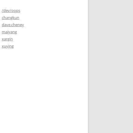
/dev/oops
changkun
dave.cheney
maiyang
xargin
xuying