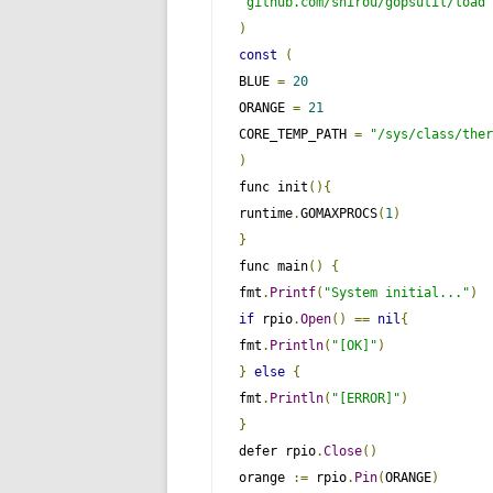
"github.com/shirou/gopsutil/load"
)
const
(
BLUE 
=
20
ORANGE 
=
21
CORE_TEMP_PATH 
=
"/sys/class/ther
)
func init
(){
runtime
.
GOMAXPROCS
(
1
)
}
func main
()
{
fmt
.
Printf
(
"System initial..."
)
if
 rpio
.
Open
()
==
nil
{
fmt
.
Println
(
"[OK]"
)
}
else
{
fmt
.
Println
(
"[ERROR]"
)
}
defer rpio
.
Close
()
orange 
:=
 rpio
.
Pin
(
ORANGE
)