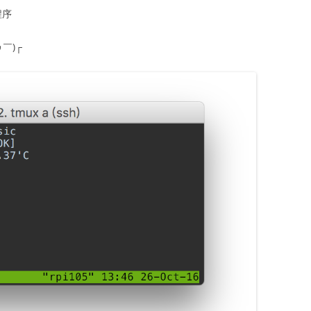
程序
￣)┌