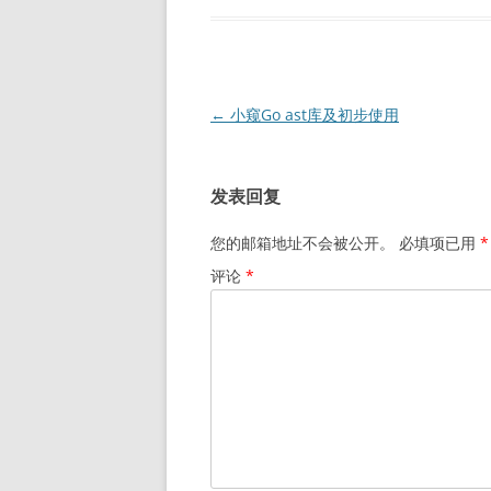
文
←
小窥Go ast库及初步使用
章
导
发表回复
航
您的邮箱地址不会被公开。
必填项已用
*
评论
*