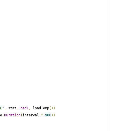
C"
,
 stat
.
Load1
,
 loadTemp
())
e
.
Duration
(
interval 
*
900
))