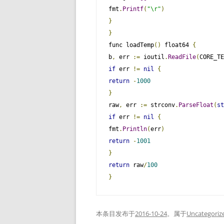
fmt
.
Printf
(
"\r"
)
}
}
func loadTemp
()
 float64 
{
b
,
 err 
:=
 ioutil
.
ReadFile
(
CORE_TE
if
 err 
!=
nil
{
return
-
1000
}
raw
,
 err 
:=
 strconv
.
ParseFloat
(
st
if
 err 
!=
nil
{
fmt
.
Println
(
err
)
return
-
1001
}
return
 raw
/
100
}
本条目发布于
2016-10-24
。属于
Uncategoriz