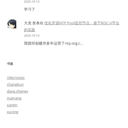
2025-10-13
学习了
大龙
发表在
优化开源NTP Pool监控节点：基于RISC-V平台
的实践
2025-10-13
我曾经创建并多年运营了ntp.org.c…
书签
/dev/oops
changkun
dave.cheney
maiyang
xargin
xuying