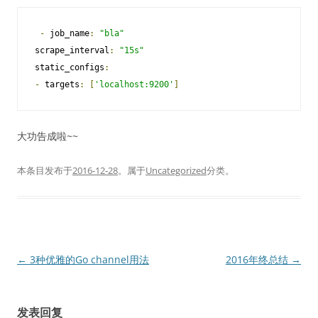
-
 job_name
:
"bla"
scrape_interval
:
"15s"
static_configs
:
-
 targets
:
[
'localhost:9200'
]
大功告成啦~~
本条目发布于
2016-12-28
。属于
Uncategorized
分类。
文
←
3种优雅的Go channel用法
2016年终总结
→
章
导
发表回复