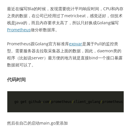
最近在编写Bla的时候，发现需要统计平均响应时间，CPU和内存
之类的数据，在公司已经用过了metricbeat，感觉还好，但技术
栈是Java的，而且内存要求太高了，所以只好换成Golang编写
Prometheus
做分析数据库。
Prometheus跟Golang官方标准库
expvar
是属于Pull的监控类
型。需要服务器去拉取采集器上面的数据，因此，daemon类的
程序（比如说server）最方便的地方就是直接bind一个接口暴露
数据就可以了。
代码时间
go get github
.
com
/
prometheus
/
client_golang
/
prometheus
然后在自己的启动main.go里添加