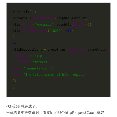
func
init
()
{
prometheus
.
MustRegister
(
httpRequestCount
)
http
.
Handle
(
"/metrics"
,
promhttp
.
Handler
())
http
.
ListenAndServe
(
":8080"
,
nil
)
}
var
(
httpRequestCount
=
prometheus
.
NewCounter
(
prometheus
.
Count
Namespace
:
"http"
,
Subsystem
:
"request"
,
Name
:
"requests_count"
,
Help
:
"The total number of http request"
,
})
)
代码部分就完成了。
当你需要变更数值时，直接Inc()那个httpRequestCount就好