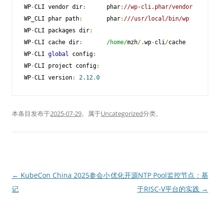
WP
-
CLI vendor dir
:
      phar
:
//wp-cli.phar/vendor        
WP_CLI phar path
:
       phar
:
///usr/local/bin/wp         
WP
-
CLI packages dir
:
WP
-
CLI cache dir
:
/home/
mzh
/.
wp
-
cli
/
cache          
WP
-
CLI 
global
 config
:
WP
-
CLI project config
:
WP
-
CLI version
:
2.12
.
0
本条目发布于
2025-07-29
。属于
Uncategorized
分类。
文
←
KubeCon China 2025参会小
优化开源NTP Pool监控节点：基
章
记
于RISC-V平台的实践
→
导
航