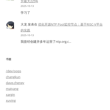
升最大225%
2025-10-13
学习了
大龙
发表在
优化开源NTP Pool监控节点：基于RISC-V平台
的实践
2025-10-13
我曾经创建并多年运营了ntp.org.c…
书签
/dev/oops
changkun
dave.cheney
maiyang
xargin
xuying