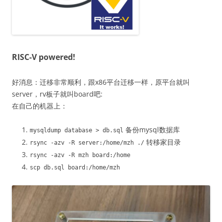
RISC-V powered!
好消息：迁移非常顺利，跟x86平台迁移一样，原平台就叫
server，rv板子就叫board吧:
在自己的机器上：
备份mysql数据库
mysqldump database
>
db
.
sql
转移家目录
rsync
-
azv
-
R server
:
/home/
mzh
./
rsync
-
azv
-
R mzh board
:/
home
scp db
.
sql board
:
/home/
mzh