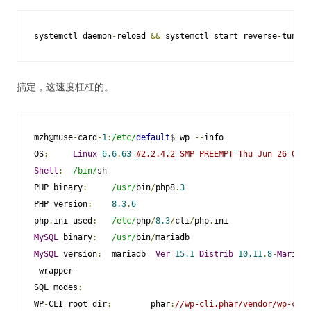
systemctl daemon
-
reload 
&&
 systemctl start reverse
-
tunnel
搞定，这速度杠杠的。
mzh@muse
-
card
-
1
:
/etc/
default
$ wp 
--
info                  
OS
:
Linux
6.6
.
63
#2.2.4.2 SMP PREEMPT Thu Jun 26 05:0
Shell
:
/bin/
sh                                          
PHP binary
:
/usr/
bin
/
php8
.
3
PHP version
:
8.3
.
6
php
.
ini used
:
/etc/
php
/
8.3
/
cli
/
php
.
MySQL
 binary
:
/usr/
bin
/
MySQL
 version
:
  mariadb  
Ver
15.1
Distrib
10.11
.
8
-
MariaDB
 wrapper                                                 
SQL modes
:
WP
-
CLI root dir
:
        phar
:
//wp-cli.phar/vendor/wp-cli/