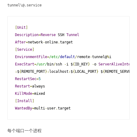
tunnel\@
.
service
[
Unit
]
Description
=
Reverse
 SSH 
Tunnel
After
=
network
-
online
.
[
Service
]
EnvironmentFile
=
/etc/
default
/
remote
-
tunnel@
%
ExecStart
=
/usr/
bin
/
ssh 
-
i $
{
ID_KEY
}
-
o 
ServerAliveInterva
:
$
{
REMOTE_PORT
}:
localhost
:
$
{
LOCAL_PORT
}
 $
{
REMOTE_SERVER
}
RestartSec
=
5
Restart
=
KillMode
=
[
Install
]
WantedBy
=
multi
-
user
.
target
每个端口一个进程